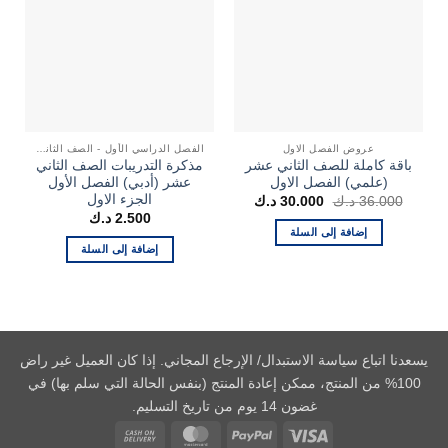
عروض الفصل الاول
الفصل الدراسي الأول - الصف الثاني عشر
باقة كاملة للصف الثاني عشر
مذكرة التدريبات الصف الثاني
(علمي) الفصل الاول
عشر (أدبي) الفصل الأول
الجزء الاول
السعر
السعر
36.000
د.ك
30.000
د.ك
الأصلي
الحالي
2.500
د.ك
هو:
هو:
إضافة إلى السلة
36.000 د.ك.
30.000 د.ك.
إضافة إلى السلة
يسعدنا اتباع سياسة الاستبدال/ الإرجاع المجاني. إذا كان العميل غير راض
100% من المنتج، ممكن إعادة المنتج (بنفس الحالة التي سلم بها) في
غضون 14 يوم من تاريخ التسليم.
Cash
MasterCard
PayPal
Visa