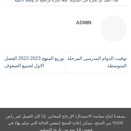
هذا القيد تم نشره في
المدونة
. ضعا شارة مرجعية للـ
وصلة دائميه
.
ADMIN
توقيت الدوام المدرسي المرحلة
توزيع المنهج 2023-2022 الفصل
المتوسطة
الاول لجميع الصفوف
يسعدنا اتباع سياسة الاستبدال/ الإرجاع المجاني. إذا كان العميل غير راض
100% من المنتج، ممكن إعادة المنتج (بنفس الحالة التي سلم بها) في
غضون 14 يوم من تاريخ التسليم.